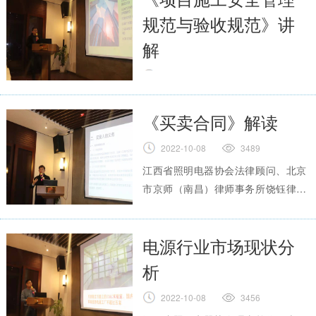
规范与验收规范》讲
解
2022-10-08
3370
江西省照明电器协会执行会长、江西
联创博雅照明股份有限公司总经理吴
《买卖合同》解读
庚对《项目施工安全管理规范与验收
2022-10-08
3489
规范》作出阐述
全文
江西省照明电器协会法律顾问、北京
市京师（南昌）律师事务所饶钰律师
针对《买卖合同》进行解读
全文
电源行业市场现状分
析
2022-10-08
3456